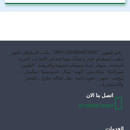
رقم تليفون "00971504894478897" مكتب السلطان اشهر
مكتب استقدام خدم وعمالة مساعدة في الإمارات العربية
المتحدة , متوفر لدينا جنسيات اسيوية وافريقية " الفلبين-
سيرلانكا - بنجلاديش - الهند - نيبال - اندونيسيا - ميانمار - ..
مؤقت - شهر - عقود دائمة - نقل كفالة- تنازل .. للحجز
والاستشارة .
اتصل بنا الان
971555671684
الخدمات