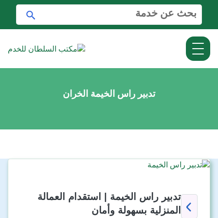
ا
ا
ل
ب
ب
ح
ح
ث
ث
ع
ن
:
تدبير راس الخيمة الخران
تدبير راس الخيمة | استقدام العمالة
المنزلية بسهولة وأمان