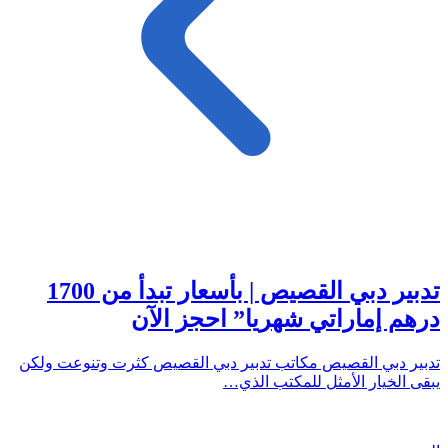
تدبير دبي القصيص | بأسعار تبدأ من 1700
درهم إماراتي شهريا” احجز الآن
تدبير دبي القصيص مكاتب تدبير دبي القصيص كثرت وتنوعت ولكن
يبقى الخيار الأمثل للمكتب الذي…