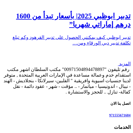
تدبير ابوظبي 2025| بأسعار تبدأ من 1600
درهم إماراتي شهريا”
تدبير ابوظبي كيف يمكنني الحصول على تدبير القرهود وكم تبلغ
تكلفة تدبير دبي الورقاء ومن…
المزيد
رقم تليفون "00971504894478897" مكتب السلطان اشهر مكتب
استقدام خدم وعمالة مساعدة في الإمارات العربية المتحدة , متوفر
لدينا جنسيات اسيوية وافريقية " الفلبين- سيرلانكا - بنجلاديش - الهند
- نيبال - اندونيسيا - ميانمار - .. مؤقت - شهر - عقود دائمة - نقل
كفالة- تنازل .. للحجز والاستشارة .
اتصل بنا الان
971555671684
الخدمات