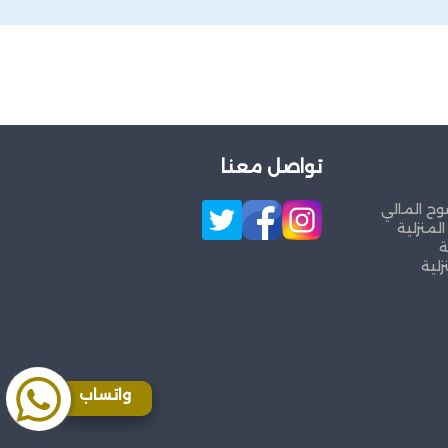
تواصل معنا
وح المالي
لمنزلية
ة
زلية
واتساب