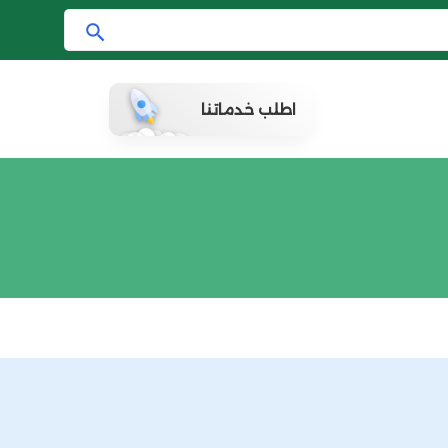
ا
ب
ح
اطلب خدماتنا
ث