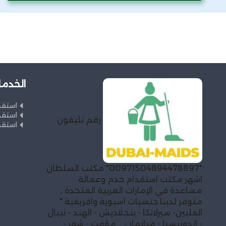
الخدما
استقد
استقد
رقم تليفون
استقد
"00971504894478897" مكتب السلطان
اشهر مكتب استقدام خدم وعمالة
مساعدة في الإمارات العربية المتحدة ,
متوفر لدينا جنسيات اسيوية وافريقية "
الفلبين- سيرلانكا - بنجلاديش - الهند - نيبال
- اندونيسيا - ميانمار - .. مؤقت - شهر -