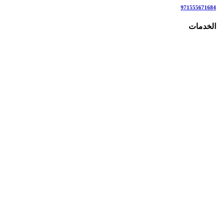
971555671684
الخدمات