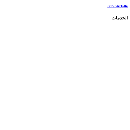
971555671684
الخدمات