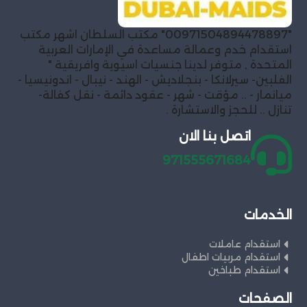
"00971504894478897" مكتب السلطان اشهر مكتب
استقدام خدم وعمالة مساعدة في الإمارات العربية
المتحدة , متوفر لدينا جنسيات اسيوية وافريقية "
الفلبين- سيرلانكا - بنجلاديش - الهند - نيبال - اندونيسيا -
ميانمار - .. مؤقت - شهر - عقود دائمة - نقل كفالة-
تنازل .. للحجز والاستشارة .
اتصل بنا الان
971555671684
الخدمات
استقدام عاملات
استقدام مربيات اطفال
استقدام طباخين
الصفحات