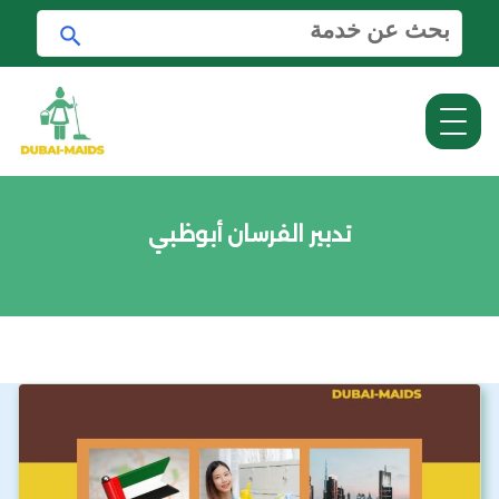
ا
ا
ل
ب
ب
ح
ح
ث
ث
ع
ن
:
تدبير الفرسان أبوظبي