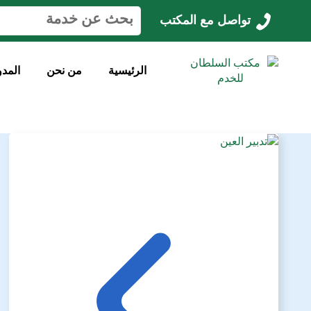
ا
تواصل مع المكتب
ل
ب
ح
الرئيسية
من نحن
المدو
ث
ع
ن
: