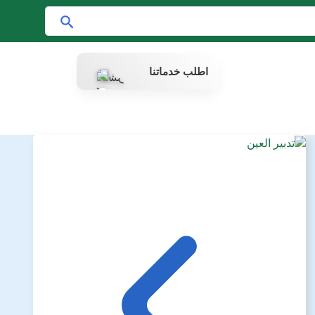
ا
ب
ح
اطلب خدماتنا
ث