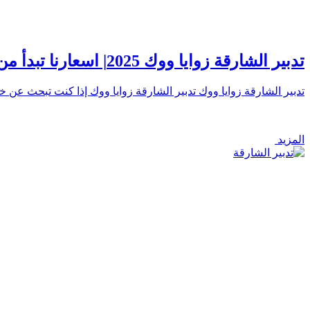
تدبير الشارقة زوايا ووك 2025| اسعارنا تبدأ من 1700 درهم شهريا” احجز الآن
تدبير الشارقة زوايا ووك تدبير الشارقة زوايا ووك إذا كنت تبحث عن
المزيد