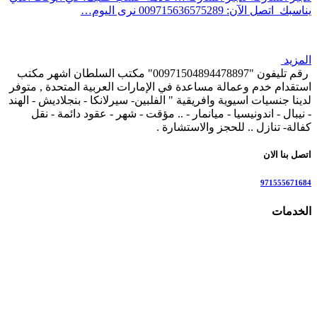
يناسبك اتصل الآن: 009715636575289 نرى اليوم…
المزيد
رقم تليفون "00971504894478897" مكتب السلطان اشهر مكتب
استقدام خدم وعمالة مساعدة في الإمارات العربية المتحدة , متوفر
لدينا جنسيات اسيوية وافريقية " الفلبين- سيرلانكا - بنجلاديش - الهند
- نيبال - اندونيسيا - ميانمار - .. مؤقت - شهر - عقود دائمة - نقل
كفالة- تنازل .. للحجز والاستشارة .
اتصل بنا الان
971555671684
الخدمات