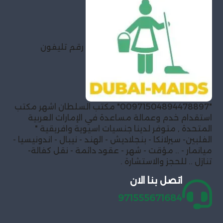
رقم تليفون
"00971504894478897" مكتب السلطان اشهر مكتب
استقدام خدم وعمالة مساعدة في الإمارات العربية
المتحدة , متوفر لدينا جنسيات اسيوية وافريقية "
الفلبين- سيرلانكا - بنجلاديش - الهند - نيبال - اندونيسيا -
ميانمار - .. مؤقت - شهر - عقود دائمة - نقل كفالة-
تنازل .. للحجز والاستشارة .
اتصل بنا الان
971555671684