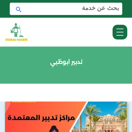
ا
ا
ل
ب
ب
ح
ح
ث
ث
ع
ن
:
تدبير ابوظبي