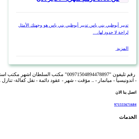
تدبير أبوظبي بني ياس تدبير أبوظبي بني ياس هو وجهتك الأمثل
لراحة لا حدود لها،…
المزيد
رقم تليفون "00971504894478897" مكتب ال
- اندونيسيا - ميانمار - .. مؤقت - شهر - عقود دائمة - نقل كفالة- تنازل 
اتصل بنا الان
971555671684
الخدمات