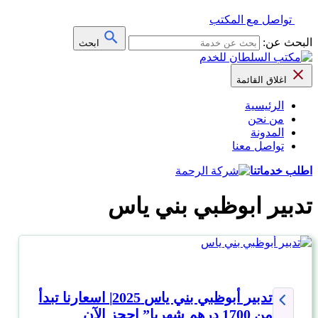
تواصل مع المكتب
البحث عن:
ابحث
اغلاق القائمة
الرئيسية
من نحن
المدونة
تواصل معنا
اطلب خدماتنا
تدبير ابوظبي بني ياس
تدبير أبوظبي بني ياس 2025| اسعارنا تبدأ
من 1700 درهم شهريا” احجز الآن