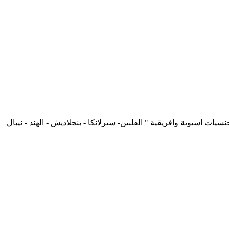
لدينا جنسيات اسيوية وافريقية " الفلبين- سيرلانكا - بنجلاديش - الهند - نيبال