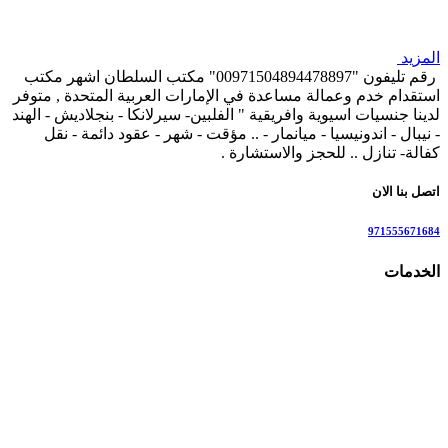
المزيد
رقم تليفون "00971504894478897" مكتب السلطان اشهر مكتب
استقدام خدم وعمالة مساعدة في الإمارات العربية المتحدة , متوفر
لدينا جنسيات اسيوية وافريقية " الفلبين- سيرلانكا - بنجلاديش - الهند
- نيبال - اندونيسيا - ميانمار - .. مؤقت - شهر - عقود دائمة - نقل
كفالة- تنازل .. للحجز والاستشارة .
اتصل بنا الان
971555671684
الخدمات