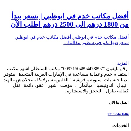
أفضل مكاتب خدم في ابوظبي | بسعر يبدأ
من 1800 درهم الى 2500 درهم اطلب الآن
أفضل مكاتب خدم في ابوظبي أفضل مكاتب خدم في ابوظبي
سنعرضها لكم في سطور مقالتنا…
المزيد
رقم تليفون "00971504894478897" مكتب السلطان اشهر مكتب
استقدام خدم وعمالة مساعدة في الإمارات العربية المتحدة , متوفر
لدينا جنسيات اسيوية وافريقية " الفلبين- سيرلانكا - بنجلاديش - الهند
- نيبال - اندونيسيا - ميانمار - .. مؤقت - شهر - عقود دائمة - نقل
كفالة- تنازل .. للحجز والاستشارة .
اتصل بنا الان
971555671684
الخدمات